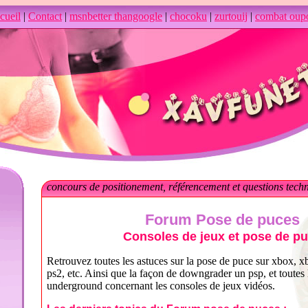
cueil
|
Contact
|
msnbetter thangoogle
|
chocoku
|
zurtouij
|
combat oupo
concours de positionement, référencement et questions tech
Forum Pose de puces
Consoles de jeux et pose de p
Retrouvez toutes les astuces sur la pose de puce sur xbox, 
ps2, etc. Ainsi que la façon de downgrader un psp, et toutes 
underground concernant les consoles de jeux vidéos.