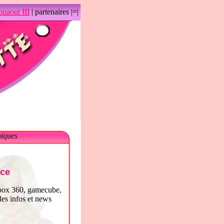
uaout III
| partenaires |=|
niques
uce
xbox 360, gamecube,
les infos et news