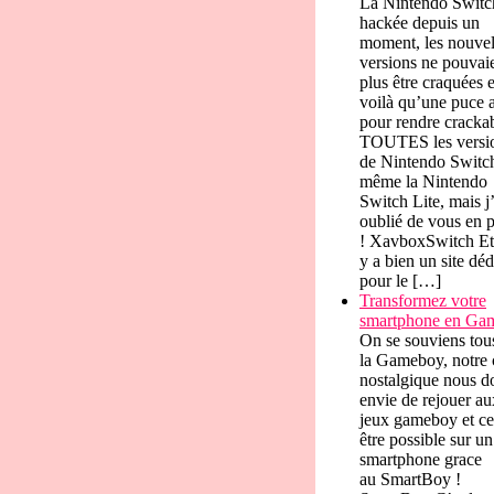
La Nintendo Switch
hackée depuis un
moment, les nouvel
versions ne pouvai
plus être craquées e
voilà qu’une puce a
pour rendre cracka
TOUTES les versi
de Nintendo Switc
même la Nintendo
Switch Lite, mais j
oublié de vous en p
! XavboxSwitch Et 
y a bien un site déd
pour le […]
Transformez votre
smartphone en Ga
On se souviens tou
la Gameboy, notre 
nostalgique nous d
envie de rejouer au
jeux gameboy et ce
être possible sur un
smartphone grace
au SmartBoy !