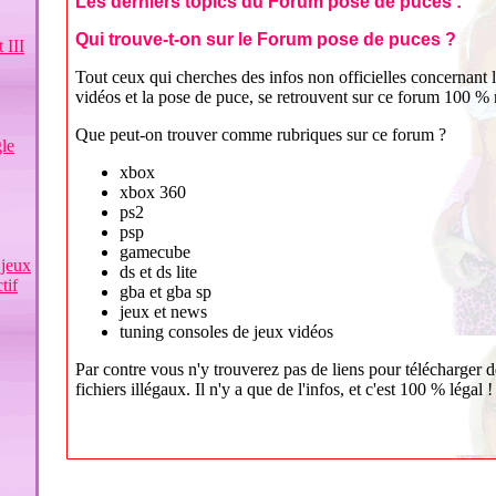
Les derniers topics du Forum pose de puces :
Qui trouve-t-on sur le Forum pose de puces ?
 III
Tout ceux qui cherches des infos non officielles concernant 
vidéos et la pose de puce, se retrouvent sur ce forum 100 % n
Que peut-on trouver comme rubriques sur ce forum ?
le
xbox
xbox 360
ps2
psp
gamecube
 jeux
ds et ds lite
tif
gba et gba sp
jeux et news
tuning consoles de jeux vidéos
Par contre vous n'y trouverez pas de liens pour télécharger d
fichiers illégaux. Il n'y a que de l'infos, et c'est 100 % légal !