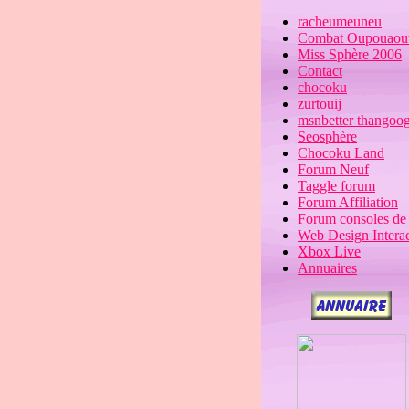
racheumeuneu
Combat Oupouaout
Miss Sphère 2006
Contact
chocoku
zurtouij
msnbetter thangoog
Seosphère
Chocoku Land
Forum Neuf
Taggle forum
Forum Affiliation
Forum consoles de
Web Design Interac
Xbox Live
Annuaires