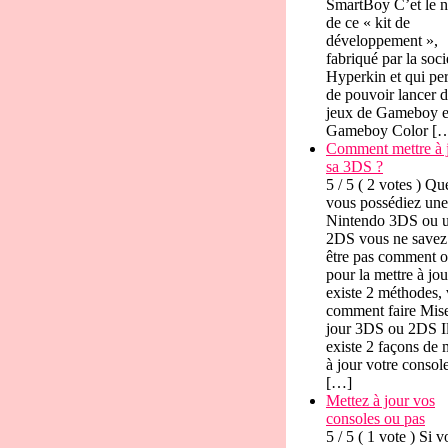
SmartBoy C’et le 
de ce « kit de
développement »,
fabriqué par la soci
Hyperkin et qui pe
de pouvoir lancer 
jeux de Gameboy e
Gameboy Color [
Comment mettre à 
sa 3DS ?
5 / 5 ( 2 votes ) Qu
vous possédiez une
Nintendo 3DS ou 
2DS vous ne savez
être pas comment on
pour la mettre à jour
existe 2 méthodes, 
comment faire Mis
jour 3DS ou 2DS I
existe 2 façons de 
à jour votre consol
[…]
Mettez à jour vos
consoles ou pas
5 / 5 ( 1 vote ) Si 