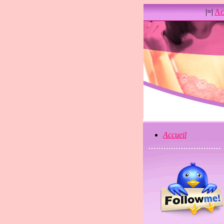
|=|
Ac
Accueil