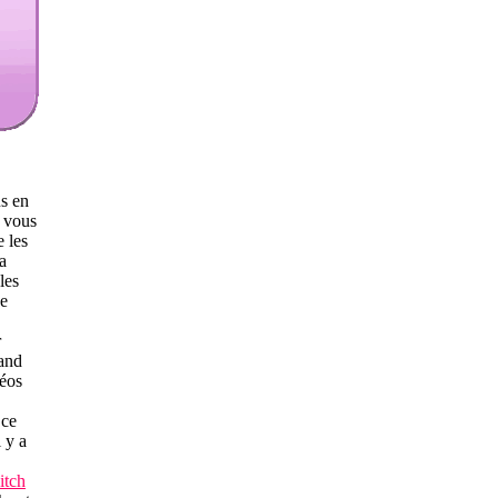
us en
 vous
 les
a
les
de
r
uand
éos
 ce
l y a
itch