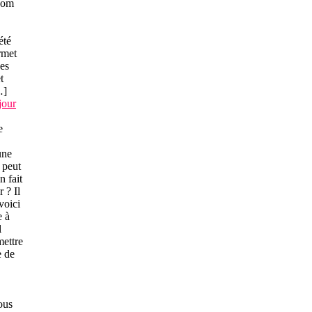
nom
été
rmet
des
t
…]
jour
e
une
 peut
 fait
 ? Il
voici
e à
l
mettre
e de
vous