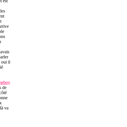
 est
les
ent
t
rrive
ble
ons
h
’avais
arler
oui il
ié
meboy
s de
côté
onne
x
là va