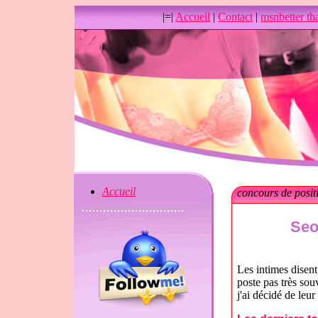
|=|
Accueil
|
Contact
|
msnbetter th
Accueil
concours de posit
Seo
Les intimes disent 
poste pas très souv
j'ai décidé de leur