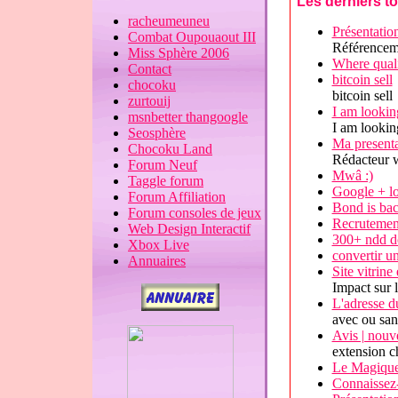
Les derniers to
racheumeuneu
Présentati
Combat Oupouaout III
Référencem
Miss Sphère 2006
Where quali
Contact
bitcoin sell
chocoku
bitcoin sell
zurtouij
I am lookin
msnbetter thangoogle
I am lookin
Seosphère
Ma presenta
Chocoku Land
Rédacteur 
Forum Neuf
Mwâ :)
Taggle forum
Google + lo
Forum Affiliation
Bond is bac
Forum consoles de jeux
Recrutemen
Web Design Interactif
300+ ndd d
Xbox Live
convertir u
Annuaires
Site vitrine
Impact sur 
L'adresse du
avec ou s
Avis | nouv
extension c
Le Magique 
Connaissez-